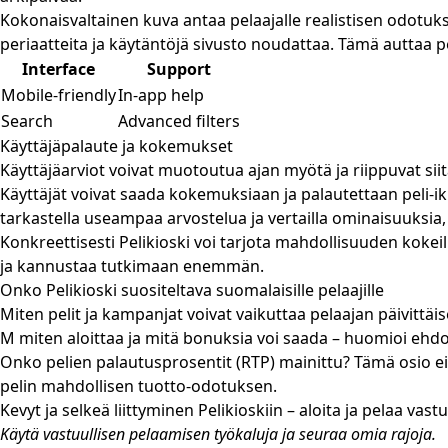
Kokonaisvaltainen kuva antaa pelaajalle realistisen odotuksen
periaatteita ja käytäntöjä sivusto noudattaa. Tämä auttaa pe
Interface
Support
Mobile-friendly
In-app help
Search
Advanced filters
Käyttäjäpalaute ja kokemukset
Käyttäjäarviot voivat muotoutua ajan myötä ja riippuvat siit
Käyttäjät voivat saada kokemuksiaan ja palautettaan peli-i
tarkastella useampaa arvostelua ja vertailla ominaisuuksia,
Konkreettisesti Pelikioski voi tarjota mahdollisuuden kok
ja kannustaa tutkimaan enemmän.
Onko Pelikioski suositeltava suomalaisille pelaajille
Miten pelit ja kampanjat voivat vaikuttaa pelaajan päivitt
M miten aloittaa ja mitä bonuksia voi saada – huomioi ehd
Onko pelien palautusprosentit (RTP) mainittu? Tämä osio ei sis
pelin mahdollisen tuotto-odotuksen.
Kevyt ja selkeä liittyminen Pelikioskiin – aloita ja pelaa vastuu
Käytä vastuullisen pelaamisen työkaluja ja seuraa omia rajoja.