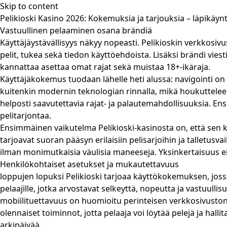
Skip to content
Pelikioski Kasino 2026: Kokemuksia ja tarjouksia – läpikäynt
Vastuullinen pelaaminen osana brändiä
Käyttäjäystävällisyys näkyy nopeasti. Pelikioskin verkkosivus
pelit, tukea sekä tiedon käyttöehdoista. Lisäksi brändi vie
kannattaa asettaa omat rajat sekä muistaa 18+-ikäraja.
Käyttäjäkokemus tuodaan lähelle heti alussa: navigointi on 
kuitenkin modernin teknologian rinnalla, mikä houkuttelee s
helposti saavutettavia rajat- ja palautemahdollisuuksia. En
pelitarjontaa.
Ensimmäinen vaikutelma Pelikioski-kasinosta on, että sen ke
tarjoavat suoran pääsyn erilaisiin pelisarjoihin ja talletusva
ilman monimutkaisia väulisia maneeseja. Yksinkertaisuus ei k
Henkilökohtaiset asetukset ja mukautettavuus
loppujen lopuksi Pelikioski tarjoaa käyttökokemuksen, jossa
pelaajille, jotka arvostavat selkeyttä, nopeutta ja vastuullisu
mobiilituettavuus on huomioitu perinteisen verkkosivuston li
olennaiset toiminnot, jotta pelaaja voi löytää pelejä ja hal
arkipäivää.