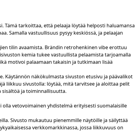
ksi. Tämä tarkoittaa, että pelaaja löytää helposti haluamansa
paa. Samalla vastuullisuus pysyy keskiössä, ja pelaajan
jien tilin avaamista. Brändin retrohenkinen vibe erottuu
lisivuston kemia tukee vastuullista pelaamista tarjoamalla
ikä motivoi palaamaan takaisin ja tutkimaan lisää
lle. Käytännön näkökulmasta sivuston etusivu ja päävalikot
liikkuu sivustolla: löytää, mitä tarvitsee ja aloittaa pelit
sisältöä ja toiminnallisuutta.
 olla vetovoimainen yhdistelmä erityisesti suomalaisille
illa. Sivusto mukautuu pienemmille näytöille ja säilyttää
ä nykyaikaisessa verkkomarkkinassa, jossa liikkuvuus on