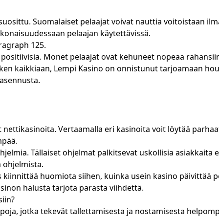
 suosittu. Suomalaiset pelaajat voivat nauttia voitoistaan 
okonaisuudessaan pelaajan käytettävissä.
aragraph 125.
positiivisia. Monet pelaajat ovat kehuneet nopeaa rahansiir
aiken kaikkiaan, Lempi Kasino on onnistunut tarjoamaan houk
 asennusta.
at nettikasinoita. Vertaamalla eri kasinoita voit löytää pa
mpää.
ia. Tällaiset ohjelmat palkitsevat uskollisia asiakkaita erila
ä ohjelmista.
yös kiinnittää huomiota siihen, kuinka usein kasino päivittää
inon halusta tarjota parasta viihdettä.
siin?
tapoja, jotka tekevät tallettamisesta ja nostamisesta helpom