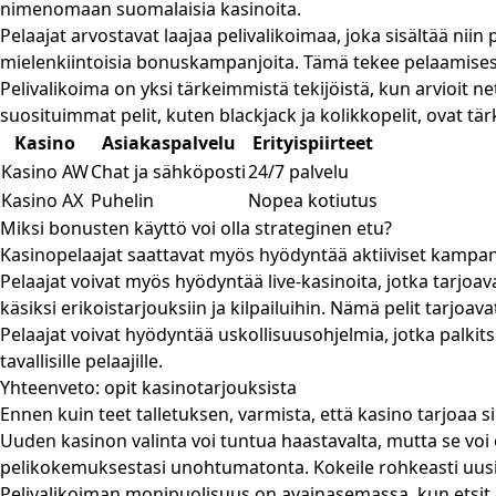
nimenomaan suomalaisia kasinoita.
Pelaajat arvostavat laajaa pelivalikoimaa, joka sisältää nii
mielenkiintoisia bonuskampanjoita. Tämä tekee pelaamise
Pelivalikoima on yksi tärkeimmistä tekijöistä, kun arvioit n
suosituimmat pelit, kuten blackjack ja kolikkopelit, ovat tärk
Kasino
Asiakaspalvelu
Erityispiirteet
Kasino AW
Chat ja sähköposti
24/7 palvelu
Kasino AX
Puhelin
Nopea kotiutus
Miksi bonusten käyttö voi olla strateginen etu?
Kasinopelaajat saattavat myös hyödyntää aktiiviset kampanja
Pelaajat voivat myös hyödyntää live-kasinoita, jotka tarjoa
käsiksi erikoistarjouksiin ja kilpailuihin. Nämä pelit tarjo
Pelaajat voivat hyödyntää uskollisuusohjelmia, jotka palkits
tavallisille pelaajille.
Yhteenveto: opit kasinotarjouksista
Ennen kuin teet talletuksen, varmista, että kasino tarjoaa si
Uuden kasinon valinta voi tuntua haastavalta, mutta se voi o
pelikokemuksestasi unohtumatonta. Kokeile rohkeasti uusia v
Pelivalikoiman monipuolisuus on avainasemassa, kun etsit para